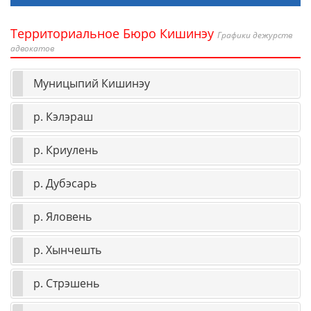
Территориальное Бюро Кишинэу
Графики дежурств
адвокатов
Муницыпий Кишинэу
р. Кэлэраш
р. Криулень
р. Дубэсарь
р. Яловень
р. Хынчешть
р. Стрэшень