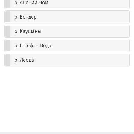
р. Анений Ной
р. Бендер
р. Кауша́ны
р. Штефан-Водэ
р. Леова