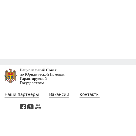
Национальный Совет
по Юридической Помощи,
Гарантируемой
Государством
Наши партнеры
Вакансии
Контакты
Этa веб-страница разработана при участии проекта "Поддержка
реформирования сектора юстиции в Молдове", финансируемого
Программой Развития Организации Объединенных Наций. Мнения,
выраженные на этой веб-страницe, принадлежат авторам и не обязательно
отражают мнение или политику Программы Развития Организации
Объединенных Наций.