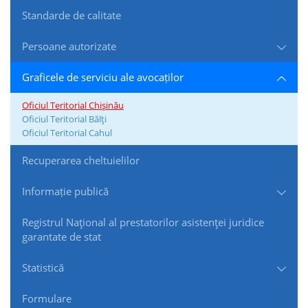
Standarde de сalitate
Persoane autorizate
Graficele de serviciu ale avocaților
Oficiul Teritorial Chişinău
Oficiul Teritorial Bălţi
Oficiul Teritorial Cahul
Recuperarea cheltuielilor
Informație publică
Registrul Naţional al prestatorilor asistenţei juridice
garantate de stat
Statistică
Formulare