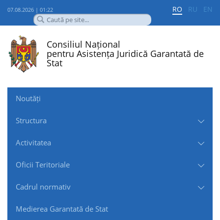
RO
RU
EN
07.08.2026 | 01:22
Consiliul Național
pentru Asistența Juridică Garantată de
Stat
Noutăți
Structura
Activitatea
Oficii Teritoriale
Cadrul normativ
Medierea Garantată de Stat