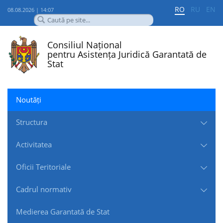
RO
RU
EN
08.08.2026 | 14:07
Consiliul Național
pentru Asistența Juridică Garantată de
Stat
Noutăți
Structura
Activitatea
Oficii Teritoriale
Cadrul normativ
Medierea Garantată de Stat