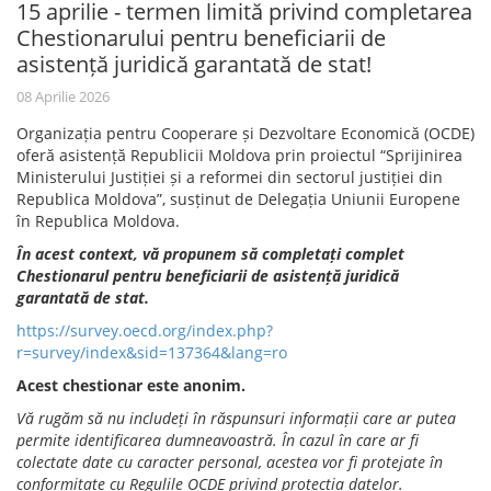
15 aprilie - termen limită privind completarea
Chestionarului pentru beneficiarii de
asistență juridică garantată de stat!
08 Aprilie 2026
Organizația pentru Cooperare și Dezvoltare Economică (OCDE)
oferă asistență Republicii Moldova prin proiectul “Sprijinirea
Ministerului Justiției și a reformei din sectorul justiției din
Republica Moldova”, susținut de Delegația Uniunii Europene
în Republica Moldova.
În acest context, vă propunem să completați complet
Chestionarul pentru beneficiarii de asistență juridică
garantată de stat.
https://survey.oecd.org/index.php?
r=survey/index&sid=137364&lang=ro
Acest chestionar este anonim.
Vă rugăm să nu includeți în răspunsuri informații care ar putea
permite identificarea dumneavoastră. În cazul în care ar fi
colectate date cu caracter personal, acestea vor fi protejate în
conformitate cu Regulile OCDE privind protecția datelor.