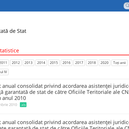
ată de Stat
tatistice
2011
2012
2013
2014
2015
2016
2017
2018
2020
Toți anii
ul IV
 anual consolidat privind acordarea asistenţei juridi
ă garantată de stat de către Oficiile Teritoriale ale C
u anul 2010
brie 2010
.xls
 anual consolidat privind acordarea asistenţei juridic
cate garantată de stat de către Oficiile Teritoriale ale 