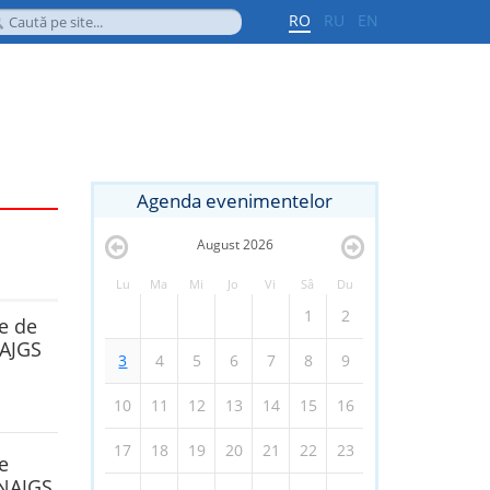
RO
RU
EN
Agenda evenimentelor
August
2026
Lu
Ma
Mi
Jo
Vi
Sâ
Du
1
2
ce de
NAJGS
3
4
5
6
7
8
9
10
11
12
13
14
15
16
17
18
19
20
21
22
23
e
CNAJGS