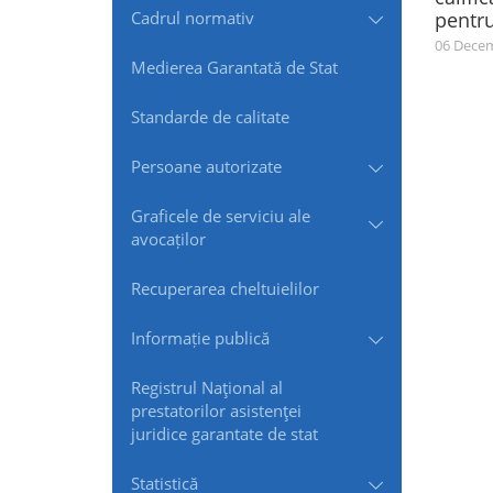
Cadrul normativ
pentr
06 Decem
Medierea Garantată de Stat
Standarde de сalitate
Persoane autorizate
Graficele de serviciu ale
avocaților
Recuperarea cheltuielilor
Informație publică
Registrul Naţional al
prestatorilor asistenţei
juridice garantate de stat
Statistică