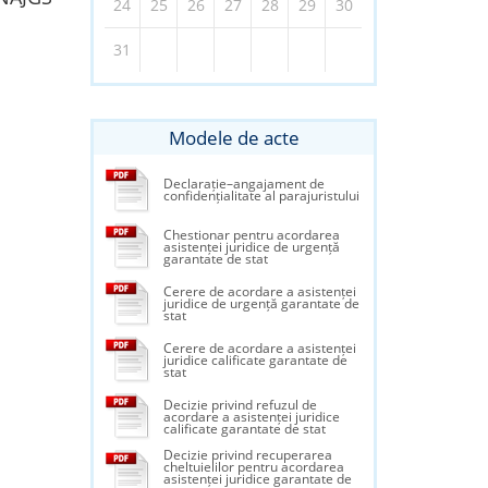
24
25
26
27
28
29
30
31
Modele de acte
Declarație–angajament de
confidențialitate al parajuristului
Chestionar pentru acordarea
asistenței juridice de urgență
garantate de stat
Cerere de acordare a asistenței
juridice de urgență garantate de
stat
Cerere de acordare a asistenței
juridice calificate garantate de
stat
Decizie privind refuzul de
acordare a asistenței juridice
calificate garantate de stat
Decizie privind recuperarea
cheltuielilor pentru acordarea
asistenței juridice garantate de