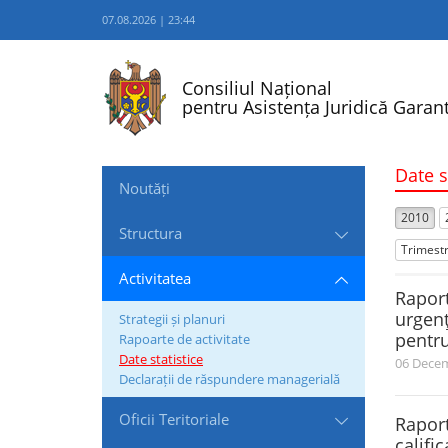
07.08.2026 | 23:44
Consiliul Național
pentru Asistența Juridică Garant
Date s
Noutăți
2010
Structura
Trimestr
Activitatea
Raport
urgenţ
Strategii și planuri
pentr
Rapoarte de activitate
Date statistice
06 Decem
Declarații de răspundere managerială
Oficii Teritoriale
Raport
califi