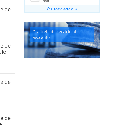
stat
te de
Vezi toate actele
Graficele de serviciu ale
avocaților
te de
ale
te de
te de
e