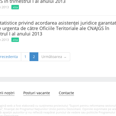
 în trimestrul I al anului 2013
e 2013
.xlsx
tatistice privind acordarea asistenţei juridice garanta
e urgenta de către Oficiile Teritoriale ale CNAJGS în
trul I al anului 2013
e 2013
.xlsx
recedenta
1
2
Următoarea →
ii noștri
Posturi vacante
Contacte
gină web a fost elaborată cu susținerea proiectului "Suport pentru reformarea sectorului
", finanţat de Programul Naţiunilor Unite pentru Dezvoltare. Opiniile exprimate pe ac
 aparţin autorilor şi nu reflectă neapărat punctul de vedere sau politicile Programului
ru Dezvoltare.