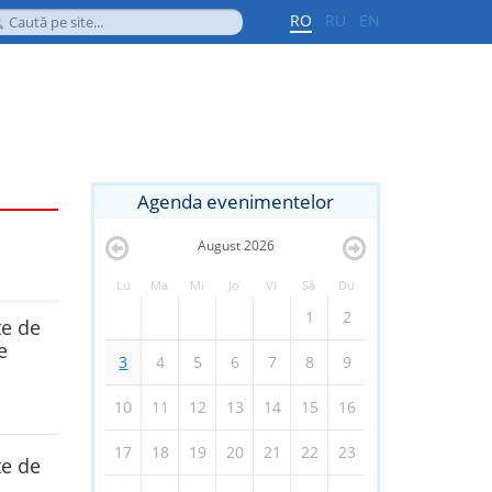
RO
RU
EN
Agenda evenimentelor
August
2026
Lu
Ma
Mi
Jo
Vi
Sâ
Du
1
2
te de
e
3
4
5
6
7
8
9
10
11
12
13
14
15
16
17
18
19
20
21
22
23
te de