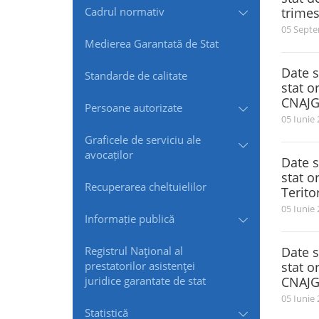
Cadrul normativ
trimes
05 Septe
Medierea Garantată de Stat
Date s
Standarde de сalitate
stat o
CNAJGS
Persoane autorizate
05 Iunie
Graficele de serviciu ale
avocaților
Date s
stat o
Recuperarea cheltuielilor
Terito
05 Iunie
Informație publică
Registrul Naţional al
Date s
prestatorilor asistenţei
stat o
juridice garantate de stat
CNAJGS
05 Iunie
Statistică