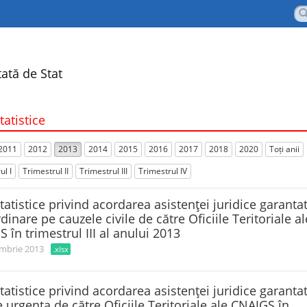
ată de Stat
tatistice
2011
2012
2013
2014
2015
2016
2017
2018
2020
Toți anii
ul I
Trimestrul II
Trimestrul III
Trimestrul IV
tatistice privind acordarea asistenţei juridice garanta
rdinare pe cauzele civile de către Oficiile Teritoriale al
 în trimestrul III al anului 2013
mbrie 2013
.xlsx
tatistice privind acordarea asistenţei juridice garanta
e urgenta de către Oficiile Teritoriale ale CNAJGS în