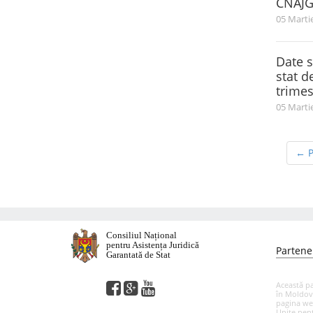
CNAJGS
05 Marti
Date s
stat d
trimes
05 Marti
← P
Consiliul Național
pentru Asistența Juridică
Partener
Garantată de Stat
Această pa
în Moldova
pagina web
Unite pent