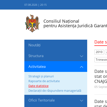
07.08.2026 | 20:15
Consiliul Național
pentru Asistența Juridică Garant
Date s
Noutăți
2010
Structura
Trimestr
Activitatea
Date s
stat o
Strategii și planuri
CNAJGS
Rapoarte de activitate
Date statistice
05 Septe
Declarații de răspundere managerială
Oficii Teritoriale
Date s
stat d