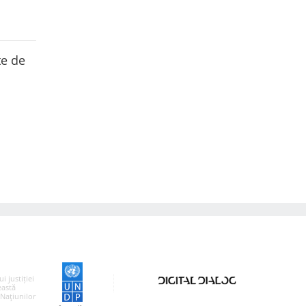
te de
 justiției
eastă
 Naţiunilor