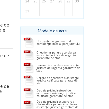
24
25
26
27
28
29
30
31
te de
ale
Modele de acte
Declarație–angajament de
confidențialitate al parajuristului
Chestionar pentru acordarea
te de
asistenței juridice de urgență
garantate de stat
Cerere de acordare a asistenței
juridice de urgență garantate de
stat
Cerere de acordare a asistenței
juridice calificate garantate de
stat
te de
e
Decizie privind refuzul de
acordare a asistenței juridice
calificate garantate de stat
Decizie privind recuperarea
cheltuielilor pentru acordarea
asistenței juridice garantate de