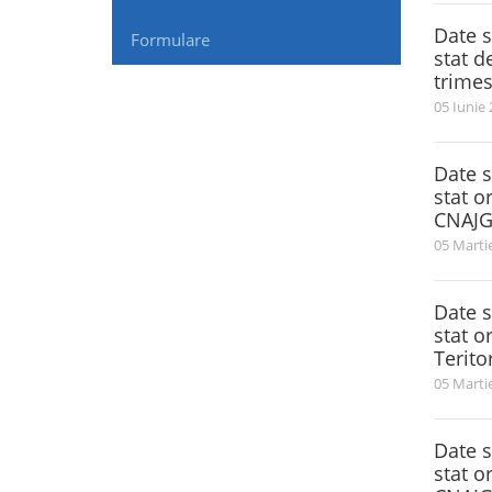
Date s
Formulare
stat d
trimes
05 Iunie
Date s
stat o
CNAJGS
05 Marti
Date s
stat o
Terito
05 Marti
Date s
stat o