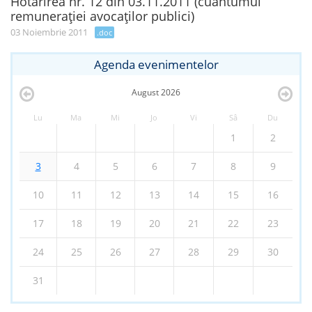
Hotărîrea nr. 12 din 03.11.2011 (cuantumul
remuneraţiei avocaţilor publici)
03 Noiembrie 2011
.doc
Agenda evenimentelor
August
2026
Lu
Ma
Mi
Jo
Vi
Sâ
Du
1
2
3
4
5
6
7
8
9
10
11
12
13
14
15
16
17
18
19
20
21
22
23
24
25
26
27
28
29
30
31