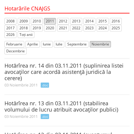
Hotarârile CNAJGS
2008
2009
2010
2011
2012
2013
2014
2015
2016
2017
2018
2019
2020
2021
2022
2023
2024
2025
2026
Toți anii
Februarie
Aprilie
Iunie
Iulie
Septembrie
Noiembrie
Decembrie
Hotărîrea nr. 14 din 03.11.2011 (suplinirea listei
avocaţilor care acordă asistenţă juridică la
cerere)
03 Noiembrie 2011
.doc
Hotărîrea nr. 13 din 03.11.2011 (stabilirea
volumului de lucru atribuit avocaţilor publici)
03 Noiembrie 2011
.doc