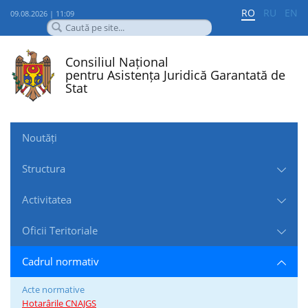
RO
RU
EN
09.08.2026 | 11:09
Consiliul Național
pentru Asistența Juridică Garantată de
Stat
Noutăți
Structura
Activitatea
Oficii Teritoriale
Cadrul normativ
Acte normative
Hotarârile CNAJGS