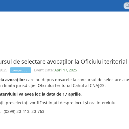
sul de selectare avocaților la Oficiului teritorial
 2025
Event Date:
April 17, 2025
competition
ia avocaților
care au depus dosarele la concursul de selectare a av
în limita jurisdicției Oficiului teritorial Cahul al CNAJGS.
terviului va avea loc la data de 17 aprilie
.
ii preselectați vor fi înștiințați despre locul și ora interviului.
ax.: (0299) 20-413, 20-763