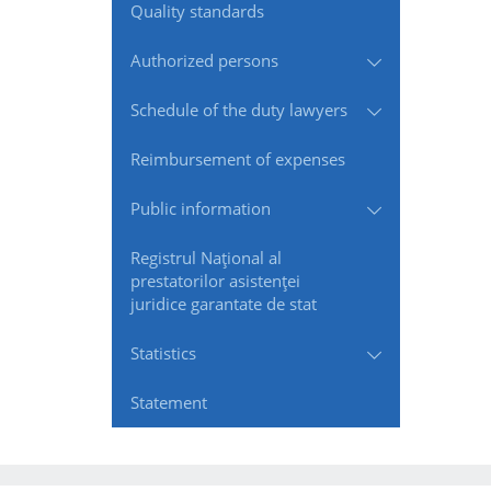
Quality standards
Authorized persons
Schedule of the duty lawyers
Reimbursement of expenses
Public information
Registrul Naţional al
prestatorilor asistenţei
juridice garantate de stat
Statistics
Statement