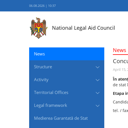
06.08.2026 | 10:37
National Legal Aid Council
News
News
Concur
Structure
April 15,
În atenț
Activity
de stat 
Territorial Offices
Etapa in
Candidaț
Legal framework
tel. / f
Medierea Garantată de Stat